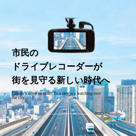
市民の
ドライブレコーダーが
街を見守る新しい時代へ
Citizen’s drive recorder To a new era watching over
the city