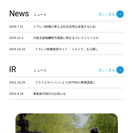
News
詳しく見る
ニュース
2026.7.21
ドラレコ映像の更なる社会活用を促進するため、
2025.12.2
行政支援報酬暗号通貨に関するプレスリリースの
2024.10.10
ドラレコ映像散策サイト 「ミルドラ」を公開し
IR
詳しく見る
ニュース
2021.10.25
プライムサーバントよりCETRAの事業譲渡に
2021.9.16
募集株式発行のお知らせ